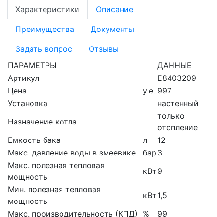
Характеристики
Описание
Преимущества
Документы
Задать вопрос
Отзывы
ПАРАМЕТРЫ
ДАННЫЕ
Артикул
E8403209--
Цена
у.е.
997
Установка
настенный
только
Назначение котла
отопление
Емкость бака
л
12
Макс. давление воды в змеевике
бар
3
Макс. полезная тепловая
кВт
9
мощность
Мин. полезная тепловая
кВт
1,5
мощность
Макс. производительность (КПД)
%
99