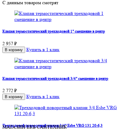
С данным товаром смотрят
Клапан термостатический трехходовой 1" смешение в центр
2 957 ₽
Купить в 1 клик
В корзину
Клапан термостатический трехходовой 3/4" смешение в центр
2 772 ₽
Купить в 1 клик
В корзину
Трехходовой поворотный клапан 3/4" Esbe VRG 131 20-6,3
МАГАЗИН ЕКБ САНТЕХНИК