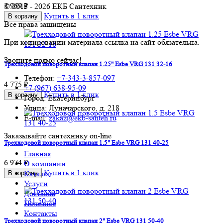
3 969 ₽
© 2013 - 2026 ЕКБ Сантехник
Купить в 1 клик
В корзину
Все права защищены
При копировании материала ссылка на сайт обязательна.
Звоните прямо сейчас!
Трехходовой поворотный клапан 1.25" Esbe VRG 131 32-16
Телефон:
+7-343-3-857-097
4 775 ₽
+7 (967) 638-95-09
Купить в 1 клик
В корзину
Город: Екатеринбург
Улица: Луначарского, д. 218
E-mail:
zakaz@ekb-santeh.ru
Заказывайте сантехнику on-line
Трехходовой поворотный клапан 1.5" Esbe VRG 131 40-25
Главная
6 974 ₽
О компании
Купить в 1 клик
Каталог
В корзину
Услуги
Доставка
Полезное
Контакты
Трехходовой поворотный клапан 2" Esbe VRG 131 50-40