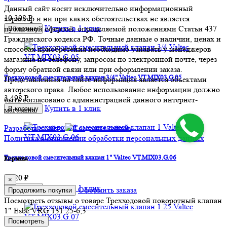
Данный сайт носит исключительно информационный
10 398 ₽
характер и ни при каких обстоятельствах не является
Купить в 1 клик
публичной офертой, определяемой положениями Статьи 437
В корзину
Гражданского кодекса РФ. Точные данные о наличии, ценах и
способах приобретения необходимо узнавать у менеджеров
магазина по телефону, запросом по электронной почте, через
форму обратной связи или при оформлении заказа.
Трехходовой смесительный клапан 3/4" Valtec VT.MIX03.G.05
Представленная на сайте информация является объектами
авторского права. Любое использование информации должно
3 498 ₽
быть согласовано с администрацией данного интернет-
Купить в 1 клик
В корзину
магазина.
Разработка сайта
Политика в отношении обработки персональных данных
Трехходовой смесительный клапан 1" Valtec VT.MIX03.G.06
Корзина
3 520 ₽
×
Купить в 1 клик
В корзину
Оформить заказа
Продолжить покупки
Посмотреть отзывы о товаре
Трехходовой поворотный клапан
1" Esbe VRG 131 25-6,3
Пocмотpеть