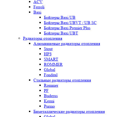
ACV
Ferroli
Baxi
Бойлеры Baxi UB
Бойлеры Baxi UBVT / UB SC
Бойлеры Baxi Premier Plus
Бойлеры Baxi UBT
Радиаторы отопления
Алюминиевые радиаторы отопления
Stout
НРЗ
SMART
ROMMER
Global
Fondital
Стальные радиаторы отопления
Rommer
PF
Buderus
Kermi
Purmo
Биметаллические радиаторы отопления
Global