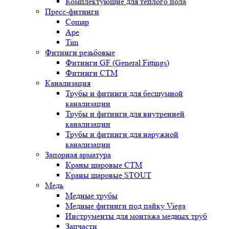
Комплектующие для теплого пола
Пресс-фитинги
Comap
Ape
Tim
Фитинги резьбовые
Фитинги GF (General Fittings)
Фитинги CTM
Канализация
Трубы и фитинги для бесшумной
канализации
Трубы и фитинги для внутренней
канализации
Трубы и фитинги для наружной
канализации
Запорная арматура
Краны шаровые СТМ
Краны шаровые STOUT
Медь
Медные трубы
Медные фитинги под пайку Viega
Инструменты для монтажа медных труб
Запчасти