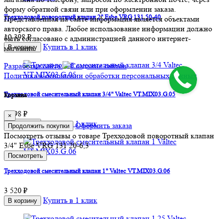
форму обратной связи или при оформлении заказа.
Трехходовой поворотный клапан 2" Esbe VRG 131 50-40
Представленная на сайте информация является объектами
авторского права. Любое использование информации должно
10 398 ₽
быть согласовано с администрацией данного интернет-
Купить в 1 клик
В корзину
магазина.
Разработка сайта
Политика в отношении обработки персональных данных
Трехходовой смесительный клапан 3/4" Valtec VT.MIX03.G.05
Корзина
3 498 ₽
×
Купить в 1 клик
В корзину
Оформить заказа
Продолжить покупки
Посмотреть отзывы о товаре
Трехходовой поворотный клапан
3/4" Esbe VRG 131 20-6,3
Пocмотpеть
Трехходовой смесительный клапан 1" Valtec VT.MIX03.G.06
3 520 ₽
Купить в 1 клик
В корзину