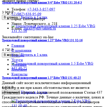
Звоните прямо сейчас!
Трехходовой поворотный клапан 3/4" Esbe VRG 131 20-6,3
Телефон:
+7-343-3-857-097
3 969 ₽
+7 (967) 638-95-09
Купить в 1 клик
В корзину
Город: Екатеринбург
Улица: Луначарского, д. 218
E-mail:
zakaz@ekb-santeh.ru
Заказывайте сантехнику on-line
Трехходовой поворотный клапан 1.25" Esbe VRG 131 32-16
Главная
4 775 ₽
О компании
Купить в 1 клик
Каталог
В корзину
Услуги
Доставка
Полезное
Контакты
Трехходовой поворотный клапан 1.5" Esbe VRG 131 40-25
Данный сайт носит исключительно информационный
6 974 ₽
характер и ни при каких обстоятельствах не является
Купить в 1 клик
публичной офертой, определяемой положениями Статьи 437
В корзину
Гражданского кодекса РФ. Точные данные о наличии, ценах и
способах приобретения необходимо узнавать у менеджеров
магазина по телефону, запросом по электронной почте, через