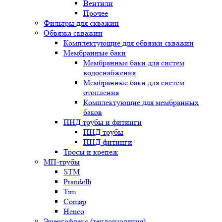
Вентили
Прочее
Фильтры для скважин
Обвязка скважин
Комплектующие для обвязки скважин
Мембранные баки
Мембранные баки для систем
водоснабжения
Мембранные баки для систем
отопления
Комплектующие для мембранных
баков
ПНД трубы и фитинги
ПНД трубы
ПНД фитинги
Тросы и крепеж
МП-трубы
STM
Prandelli
Tim
Comap
Henco
Энергофлекс (теплоизоляция)