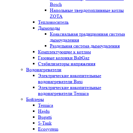
Bosch
Напольные твердотопливные котлы
ZOTA
Теплоноситель
Дымоходы
Коаксиальная традиционная система
дымоудаления
Раздельная система дымоудаления
Комплектующие к котлам
Газовые колонки BaltGaz
Стабилизаторы напряжения
Водонагреватели
Электрические накопительные
водонагреватели Baxi
Электрические накопительные
водонагреватели Termica
Бойлеры
Termica
Hajdu
Bugatti
S-Tank
Ecosystem