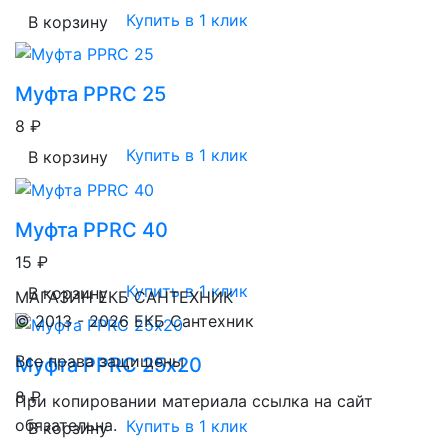
Купить в 1 клик
В корзину
Муфта PPRC 25
8 ₽
Купить в 1 клик
В корзину
Муфта PPRC 40
15 ₽
Купить в 1 клик
В корзину
МАГАЗИН ЕКБ САНТЕХНИК
© 2013 - 2026 ЕКБ Сантехник
Все права защищены
Муфта PPRC 25х20
8 ₽
При копировании материала ссылка на сайт
обязательна.
Купить в 1 клик
В корзину