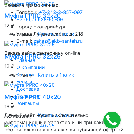
Звоните прямо сейчас!
Телефон:
+7-343-3-857-097
Муфта PPRC 32х20
+7 (967) 638-95-09
12 ₽
Город: Екатеринбург
Улица: Луначарского, д. 218
Купить в 1 клик
В корзину
E-mail:
zakaz@ekb-santeh.ru
Заказывайте сантехнику on-line
Муфта PPRC 32х25
Главная
12 ₽
О компании
Каталог
Купить в 1 клик
В корзину
Услуги
Доставка
Полезное
Муфта PPRC 40х20
Контакты
19 ₽
Данный сайт носит исключительно
Купить в 1 клик
В корзину
информационный характер и ни при каких
обстоятельствах не является публичной офертой,