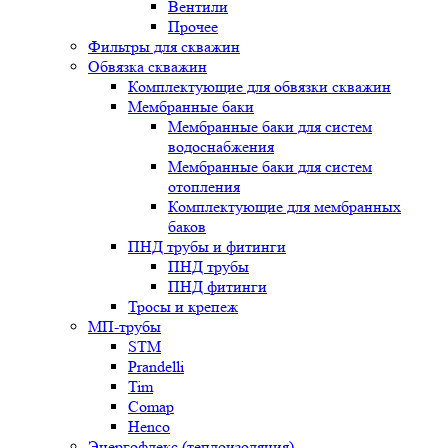
Вентили
Прочее
Фильтры для скважин
Обвязка скважин
Комплектующие для обвязки скважин
Мембранные баки
Мембранные баки для систем
водоснабжения
Мембранные баки для систем
отопления
Комплектующие для мембранных
баков
ПНД трубы и фитинги
ПНД трубы
ПНД фитинги
Тросы и крепеж
МП-трубы
STM
Prandelli
Tim
Comap
Henco
Энергофлекс (теплоизоляция)