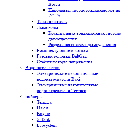
Bosch
Напольные твердотопливные котлы
ZOTA
Теплоноситель
Дымоходы
Коаксиальная традиционная система
дымоудаления
Раздельная система дымоудаления
Комплектующие к котлам
Газовые колонки BaltGaz
Стабилизаторы напряжения
Водонагреватели
Электрические накопительные
водонагреватели Baxi
Электрические накопительные
водонагреватели Termica
Бойлеры
Termica
Hajdu
Bugatti
S-Tank
Ecosystem