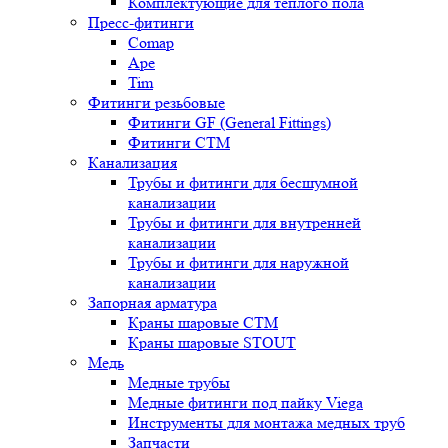
Комплектующие для теплого пола
Пресс-фитинги
Comap
Ape
Tim
Фитинги резьбовые
Фитинги GF (General Fittings)
Фитинги CTM
Канализация
Трубы и фитинги для бесшумной
канализации
Трубы и фитинги для внутренней
канализации
Трубы и фитинги для наружной
канализации
Запорная арматура
Краны шаровые СТМ
Краны шаровые STOUT
Медь
Медные трубы
Медные фитинги под пайку Viega
Инструменты для монтажа медных труб
Запчасти