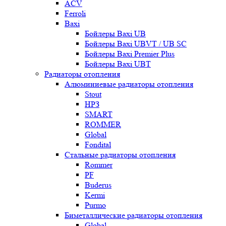
ACV
Ferroli
Baxi
Бойлеры Baxi UB
Бойлеры Baxi UBVT / UB SC
Бойлеры Baxi Premier Plus
Бойлеры Baxi UBT
Радиаторы отопления
Алюминиевые радиаторы отопления
Stout
НРЗ
SMART
ROMMER
Global
Fondital
Стальные радиаторы отопления
Rommer
PF
Buderus
Kermi
Purmo
Биметаллические радиаторы отопления
Global