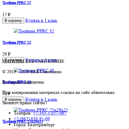
Тройник PPRC 25
17 ₽
Купить в 1 клик
В корзину
Тройник PPRC 32
29 ₽
Купить в 1 клик
В корзину
МАГАЗИН ЕКБ САНТЕХНИК
© 2013 - 2026 ЕКБ Сантехник
Все права защищены
Тройник PPRC 40
При копировании материала ссылка на сайт обязательна.
52 ₽
Купить в 1 клик
В корзину
Звоните прямо сейчас!
Телефон:
+7-343-3-857-097
+7 (967) 638-95-09
Тройник PPRC 25х20х25
Город: Екатеринбург