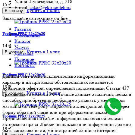
Улица: Луначарского, д. 218
15 ₽
E-mail:
zakaz@ekb-santeh.ru
Купить в 1 клик
В корзину
Заказывайте сантехнику on-line
Главная
Тройник PPRC 25х25х20
О компании
Каталог
14 ₽
Услуги
Купить в 1 клик
В корзину
Доставка
Полезное
Контакты
Тройник PPRC 32х20х20
Данный сайт носит исключительно информационный
характер и ни при каких обстоятельствах не является
19 ₽
публичной офертой, определяемой положениями Статьи 437
Купить в 1 клик
В корзину
Гражданского кодекса РФ. Точные данные о наличии, ценах и
способах приобретения необходимо узнавать у менеджеров
магазина по телефону, запросом по электронной почте, через
форму обратной связи или при оформлении заказа.
Тройник PPRC 32х20х25
Представленная на сайте информация является объектами
авторского права. Любое использование информации должно
19 ₽
быть согласовано с администрацией данного интернет-
Купить в 1 клик
В корзину