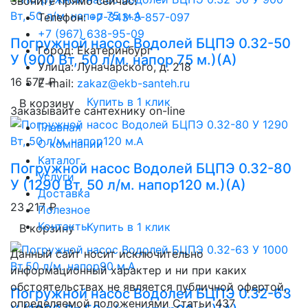
Звоните прямо сейчас!
Телефон:
+7-343-3-857-097
+7 (967) 638-95-09
Погружной насос Водолей БЦПЭ 0.32-50
Город: Екатеринбург
У (900 Вт, 50 л/м. напор 75 м.)(А)
Улица: Луначарского, д. 218
16 577 ₽
E-mail:
zakaz@ekb-santeh.ru
Купить в 1 клик
В корзину
Заказывайте сантехнику on-line
Главная
О компании
Каталог
Погружной насос Водолей БЦПЭ 0.32-80
Услуги
У (1290 Вт, 50 л/м. напор120 м.)(А)
Доставка
23 217 ₽
Полезное
Контакты
Купить в 1 клик
В корзину
Данный сайт носит исключительно
информационный характер и ни при каких
обстоятельствах не является публичной офертой,
Погружной насос Водолей БЦПЭ 0.32-63
определяемой положениями Статьи 437