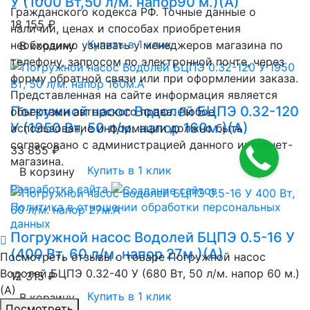
У (1000 Вт,50 л/м. напор90 м.)(А)
Гражданского кодекса РФ. Точные данные о
18 155 ₽
наличии, ценах и способах приобретения
Купить в 1 клик
необходимо узнавать у менеджеров магазина по
В корзину
телефону, запросом по электронной почте, через
форму обратной связи или при оформлении заказа.
Представленная на сайте информация является
Погружной насос Водолей БЦПЭ 0.32-120
объектами авторского права. Любое
У (1950 Вт, 50 л/м. напор 160м.)(А)
использование информации должно быть
согласовано с администрацией данного интернет-
33 855 ₽
магазина.
Купить в 1 клик
В корзину
Разработка сайта
Политика в отношении обработки персональных
данных
Погружной насос Водолей БЦПЭ 0.5-16 У
(400 Вт, 60 л/м. напор 27м.)(А)
Посмотреть отзывы о товаре
Погружной насос
Водолей БЦПЭ 0.32-40 У (680 Вт, 50 л/м. напор 60 м.)
12 315 ₽
(А)
Купить в 1 клик
В корзину
Пocмотpеть