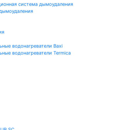
ционная система дымоудаления
 дымоудаления
ия
ьные водонагреватели Baxi
ьные водонагреватели Termica
 UB SC