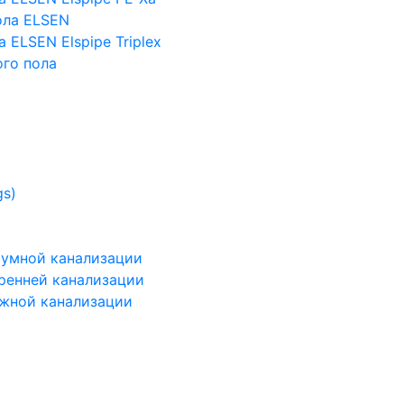
ола ELSEN
 ELSEN Elspipe Triplex
го пола
gs)
шумной канализации
тренней канализации
ужной канализации