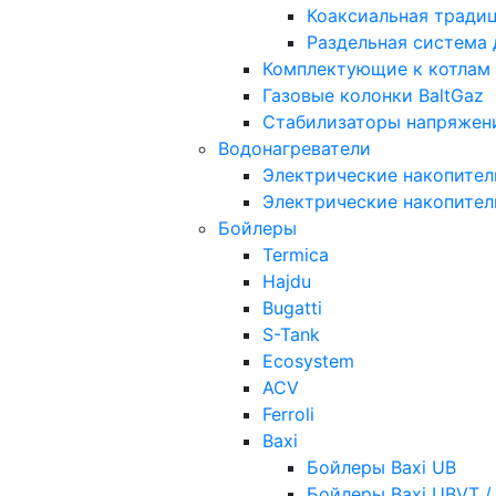
Коаксиальная тради
Раздельная система
Комплектующие к котлам
Газовые колонки BaltGaz
Стабилизаторы напряжен
Водонагреватели
Электрические накопител
Электрические накопител
Бойлеры
Termica
Hajdu
Bugatti
S-Tank
Ecosystem
ACV
Ferroli
Baxi
Бойлеры Baxi UB
Бойлеры Baxi UBVT /