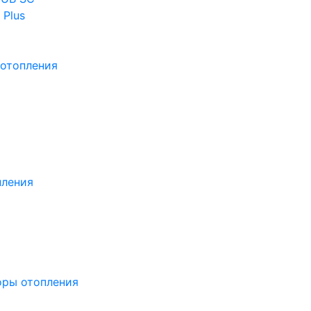
 Plus
отопления
пления
оры отопления