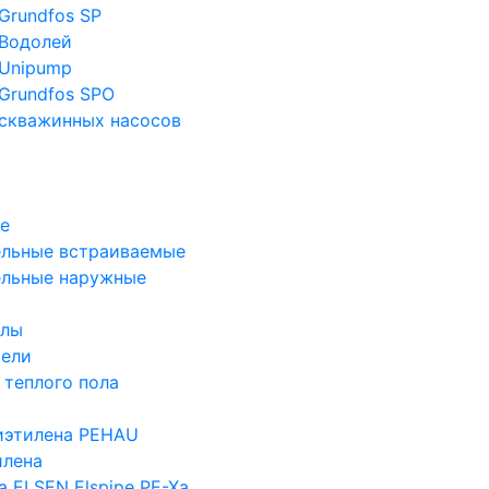
Grundfos SP
Водолей
Unipump
Grundfos SPO
скважинных насосов
е
льные встраиваемые
ельные наружные
злы
тели
 теплого пола
иэтилена PEHAU
илена
а ELSEN Elspipe PE-Xa