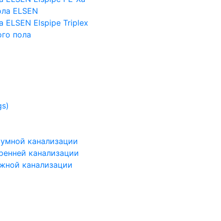
ола ELSEN
 ELSEN Elspipe Triplex
го пола
gs)
шумной канализации
тренней канализации
ужной канализации