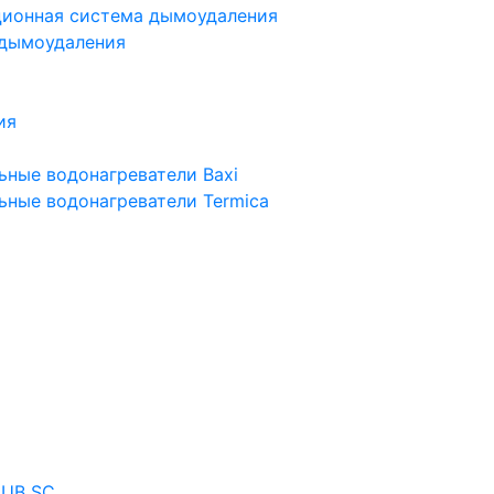
ционная система дымоудаления
 дымоудаления
ия
ьные водонагреватели Baxi
ьные водонагреватели Termica
 UB SC