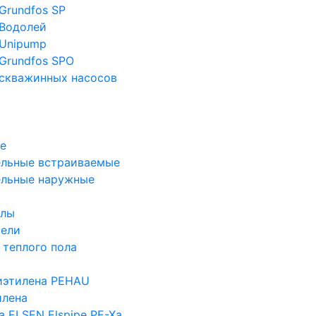
Grundfos SP
Водолей
Unipump
Grundfos SPO
скважинных насосов
е
льные встраиваемые
ельные наружные
злы
тели
 теплого пола
иэтилена PEHAU
илена
а ELSEN Elspipe PE-Xa