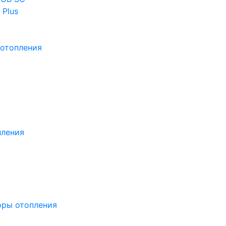
 Plus
отопления
пления
оры отопления