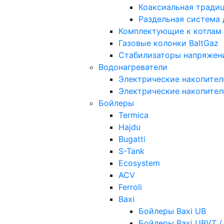
Коаксиальная тради
Раздельная система
Комплектующие к котлам
Газовые колонки BaltGaz
Стабилизаторы напряжен
Водонагреватели
Электрические накопител
Электрические накопител
Бойлеры
Termica
Hajdu
Bugatti
S-Tank
Ecosystem
ACV
Ferroli
Baxi
Бойлеры Baxi UB
Бойлеры Baxi UBVT /