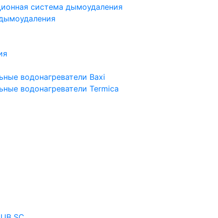
ционная система дымоудаления
 дымоудаления
ия
ьные водонагреватели Baxi
ьные водонагреватели Termica
 UB SC