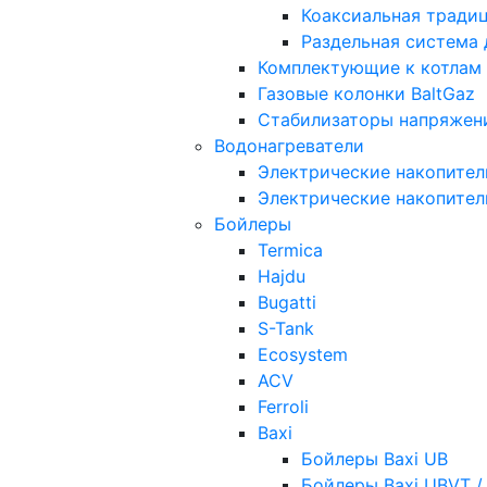
Коаксиальная тради
Раздельная система
Комплектующие к котлам
Газовые колонки BaltGaz
Стабилизаторы напряжен
Водонагреватели
Электрические накопител
Электрические накопител
Бойлеры
Termica
Hajdu
Bugatti
S-Tank
Ecosystem
ACV
Ferroli
Baxi
Бойлеры Baxi UB
Бойлеры Baxi UBVT /