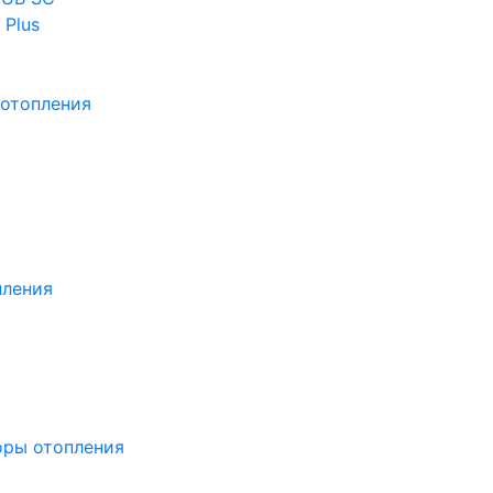
 Plus
отопления
пления
оры отопления