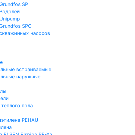
Grundfos SP
Водолей
Unipump
Grundfos SPO
скважинных насосов
е
льные встраиваемые
ельные наружные
злы
тели
 теплого пола
иэтилена PEHAU
илена
а ELSEN Elspipe PE-Xa