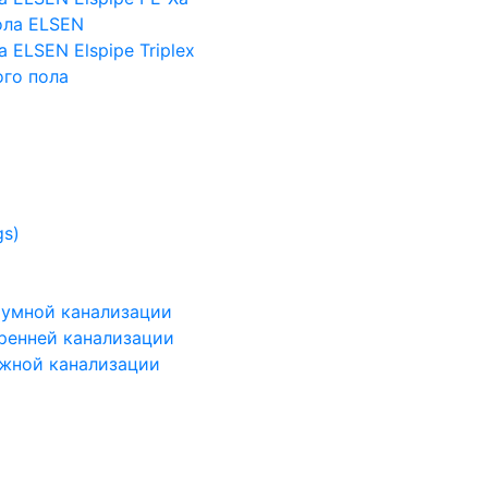
ола ELSEN
 ELSEN Elspipe Triplex
го пола
gs)
шумной канализации
тренней канализации
ужной канализации