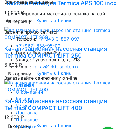
Все права защищены
Насосная станция Termica APS 100 inox
10 000 ₽
При копировании материала ссылка на сайт
обязательна.
Купить в 1 клик
В корзину
Звоните прямо сейчас!
Телефон:
+7-343-3-857-097
+7 (967) 638-95-09
Канализационная насосная станция
Город: Екатеринбург
Termica COMPACT LIFT 250
Улица: Луначарского, д. 218
8 600 ₽
E-mail:
zakaz@ekb-santeh.ru
Купить в 1 клик
В корзину
Заказывайте сантехнику on-line
Главная
О компании
Каталог
Канализационная насосная станция
Услуги
Termica COMPACT LIFT 400
Доставка
12 200 ₽
Полезное
Купить в 1 клик
В корзину
Контакты