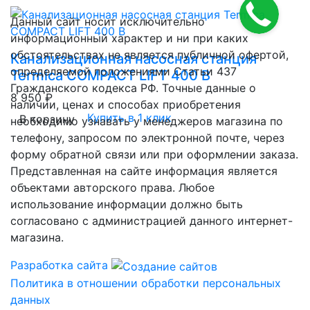
Данный сайт носит исключительно
информационный характер и ни при каких
обстоятельствах не является публичной офертой,
Канализационная насосная станция
определяемой положениями Статьи 437
Termica COMPACT LIFT 400 B
Гражданского кодекса РФ. Точные данные о
8 950 ₽
наличии, ценах и способах приобретения
Купить в 1 клик
В корзину
необходимо узнавать у менеджеров магазина по
телефону, запросом по электронной почте, через
форму обратной связи или при оформлении заказа.
Представленная на сайте информация является
объектами авторского права. Любое
использование информации должно быть
согласовано с администрацией данного интернет-
магазина.
Разработка сайта
Политика в отношении обработки персональных
данных