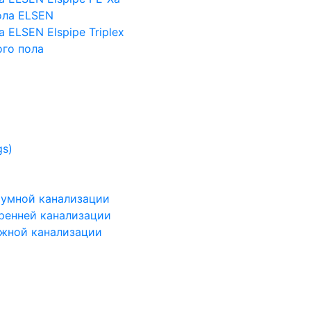
ола ELSEN
 ELSEN Elspipe Triplex
го пола
gs)
шумной канализации
тренней канализации
ужной канализации