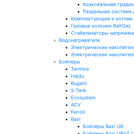
Коаксиальная тради
Раздельная система
Комплектующие к котлам
Газовые колонки BaltGaz
Стабилизаторы напряжен
Водонагреватели
Электрические накопител
Электрические накопител
Бойлеры
Termica
Hajdu
Bugatti
S-Tank
Ecosystem
ACV
Ferroli
Baxi
Бойлеры Baxi UB
Бойлеры Baxi UBVT /