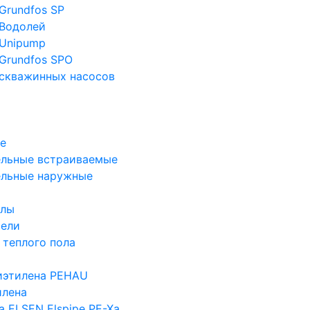
Grundfos SP
Водолей
Unipump
Grundfos SPO
скважинных насосов
е
льные встраиваемые
ельные наружные
злы
тели
 теплого пола
иэтилена PEHAU
илена
а ELSEN Elspipe PE-Xa