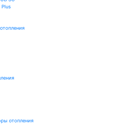
 Plus
отопления
пления
оры отопления