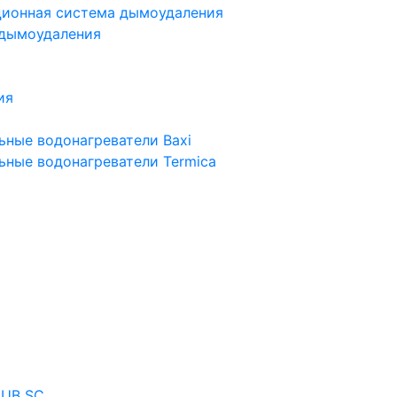
ционная система дымоудаления
 дымоудаления
ия
ьные водонагреватели Baxi
ьные водонагреватели Termica
 UB SC