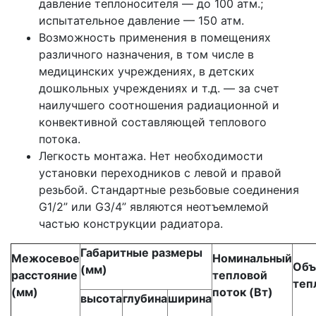
давление теплоносителя — до 100 атм.;
испытательное давление — 150 атм.
Возможность применения в помещениях
различного назначения, в том числе в
медицинских учреждениях, в детских
дошкольных учреждениях и т.д. — за счет
наилучшего соотношения радиационной и
конвективной составляющей теплового
потока.
Легкость монтажа. Нет необходимости
установки переходников с левой и правой
резьбой. Стандартные резьбовые соединения
G1/2” или G3/4” являются неотъемлемой
частью конструкции радиатора.
Габаритные размеры
Межосевое
Номинальный
Объ
(мм)
расстояние
тепловой
теп
(мм)
поток (Вт)
высота
глубина
ширина