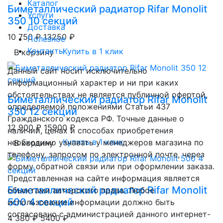
Каталог
Биметаллический радиатор Rifar Monolit
Услуги
350 10 секций
Доставка
10 750 ₽
13250 ₽
Полезное
Контакты
Купить в 1 клик
В корзину
Данный сайт носит исключительно
информационный характер и ни при каких
обстоятельствах не является публичной офертой,
Биметаллический радиатор Rifar Monolit
определяемой положениями Статьи 437
350 12 секций
Гражданского кодекса РФ. Точные данные о
12 900 ₽
15900 ₽
наличии, ценах и способах приобретения
Купить в 1 клик
необходимо узнавать у менеджеров магазина по
В корзину
телефону, запросом по электронной почте, через
форму обратной связи или при оформлении заказа.
Представленная на сайте информация является
Биметаллический радиатор Rifar Monolit
объектами авторского права. Любое
500 4 секций
использование информации должно быть
согласовано с администрацией данного интернет-
4 380 ₽
5400 ₽