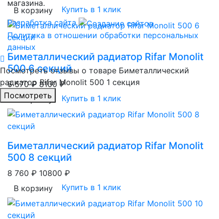
магазина.
Купить в 1 клик
В корзину
Разработка сайта
Политика в отношении обработки персональных
данных
Биметаллический радиатор Rifar Monolit
500 6 секций
Посмотреть отзывы о товаре
Биметаллический
радиатор Rifar Monolit 500 1 секция
6 570 ₽
8100 ₽
Пocмотpеть
Купить в 1 клик
В корзину
Биметаллический радиатор Rifar Monolit
500 8 секций
8 760 ₽
10800 ₽
Купить в 1 клик
В корзину