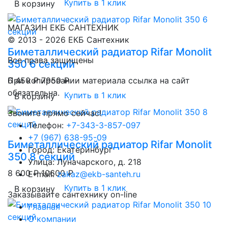
Купить в 1 клик
В корзину
МАГАЗИН ЕКБ САНТЕХНИК
© 2013 - 2026 ЕКБ Сантехник
Биметаллический радиатор Rifar Monolit
Все права защищены
350 6 секций
6 450 ₽
При копировании материала ссылка на сайт
7950 ₽
обязательна.
Купить в 1 клик
В корзину
Звоните прямо сейчас!
Телефон:
+7-343-3-857-097
+7 (967) 638-95-09
Биметаллический радиатор Rifar Monolit
Город: Екатеринбург
350 8 секций
Улица: Луначарского, д. 218
8 600 ₽
10600 ₽
E-mail:
zakaz@ekb-santeh.ru
Купить в 1 клик
В корзину
Заказывайте сантехнику on-line
Главная
О компании