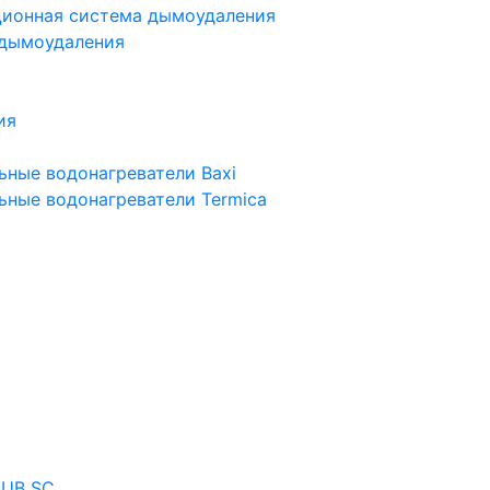
ционная система дымоудаления
 дымоудаления
ия
ьные водонагреватели Baxi
ьные водонагреватели Termica
 UB SC