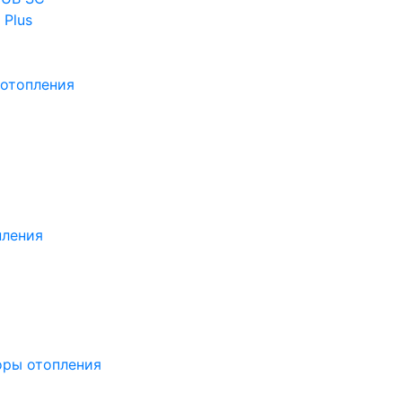
 Plus
отопления
пления
оры отопления