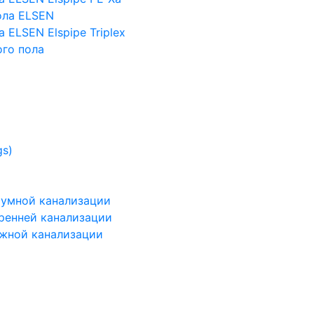
ола ELSEN
 ELSEN Elspipe Triplex
го пола
gs)
шумной канализации
тренней канализации
ужной канализации