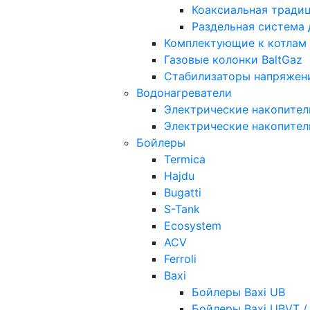
Коаксиальная тради
Раздельная система
Комплектующие к котлам
Газовые колонки BaltGaz
Стабилизаторы напряжен
Водонагреватели
Электрические накопител
Электрические накопител
Бойлеры
Termica
Hajdu
Bugatti
S-Tank
Ecosystem
ACV
Ferroli
Baxi
Бойлеры Baxi UB
Бойлеры Baxi UBVT /