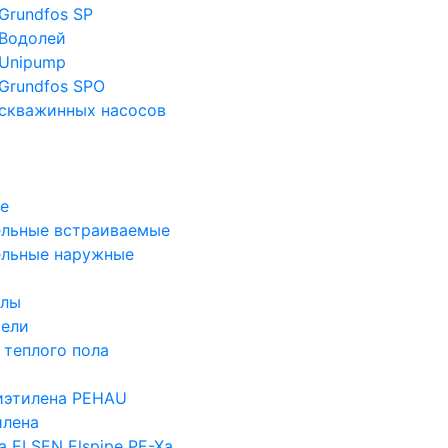
Grundfos SP
Водолей
Unipump
Grundfos SPO
скважинных насосов
е
льные встраиваемые
ельные наружные
злы
тели
 теплого пола
иэтилена PEHAU
илена
а ELSEN Elspipe PE-Xa