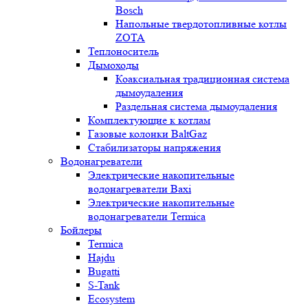
Bosch
Напольные твердотопливные котлы
ZOTA
Теплоноситель
Дымоходы
Коаксиальная традиционная система
дымоудаления
Раздельная система дымоудаления
Комплектующие к котлам
Газовые колонки BaltGaz
Стабилизаторы напряжения
Водонагреватели
Электрические накопительные
водонагреватели Baxi
Электрические накопительные
водонагреватели Termica
Бойлеры
Termica
Hajdu
Bugatti
S-Tank
Ecosystem