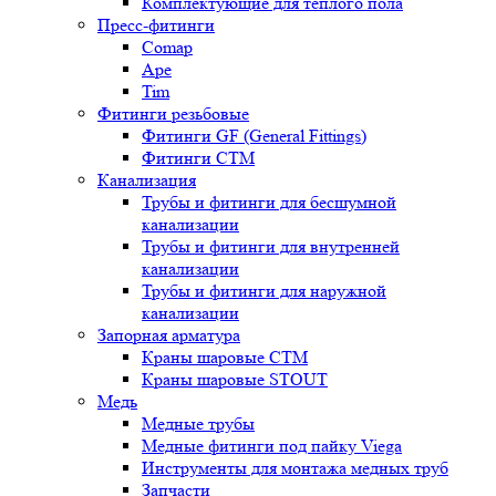
Комплектующие для теплого пола
Пресс-фитинги
Comap
Ape
Tim
Фитинги резьбовые
Фитинги GF (General Fittings)
Фитинги CTM
Канализация
Трубы и фитинги для бесшумной
канализации
Трубы и фитинги для внутренней
канализации
Трубы и фитинги для наружной
канализации
Запорная арматура
Краны шаровые СТМ
Краны шаровые STOUT
Медь
Медные трубы
Медные фитинги под пайку Viega
Инструменты для монтажа медных труб
Запчасти