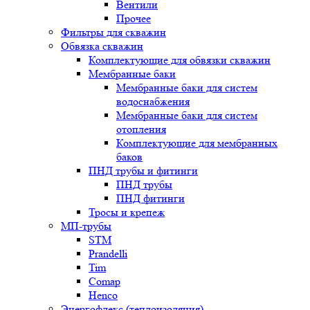
Вентили
Прочее
Фильтры для скважин
Обвязка скважин
Комплектующие для обвязки скважин
Мембранные баки
Мембранные баки для систем
водоснабжения
Мембранные баки для систем
отопления
Комплектующие для мембранных
баков
ПНД трубы и фитинги
ПНД трубы
ПНД фитинги
Тросы и крепеж
МП-трубы
STM
Prandelli
Tim
Comap
Henco
Энергофлекс (теплоизоляция)