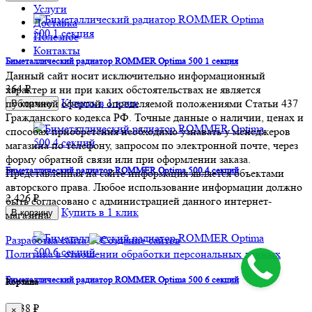
Услуги
Доставка
Полезное
Контакты
Биметаллический радиатор ROMMER Optima 500 1 секция
Данный сайт носит исключительно информационный
364 ₽
характер и ни при каких обстоятельствах не является
Купить в 1 клик
публичной офертой, определяемой положениями Статьи 437
В корзину
Гражданского кодекса РФ. Точные данные о наличии, ценах и
способах приобретения необходимо узнавать у менеджеров
магазина по телефону, запросом по электронной почте, через
форму обратной связи или при оформлении заказа.
Биметаллический радиатор ROMMER Optima 500 4 секций
Представленная на сайте информация является объектами
авторского права. Любое использование информации должно
2 426 ₽
быть согласовано с администрацией данного интернет-
Купить в 1 клик
В корзину
магазина.
Разработка сайта
Политика в отношении обработки персональных данных
Биметаллический радиатор ROMMER Optima 500 6 секций
Корзина
3 638 ₽
×