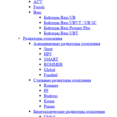
ACV
Ferroli
Baxi
Бойлеры Baxi UB
Бойлеры Baxi UBVT / UB SC
Бойлеры Baxi Premier Plus
Бойлеры Baxi UBT
Радиаторы отопления
Алюминиевые радиаторы отопления
Stout
НРЗ
SMART
ROMMER
Global
Fondital
Стальные радиаторы отопления
Rommer
PF
Buderus
Kermi
Purmo
Биметаллические радиаторы отопления
Global