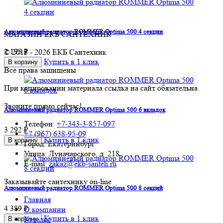
Алюминиевый радиатор ROMMER Optima 500 4 секции
МАГАЗИН ЕКБ САНТЕХНИК
2 195 ₽
© 2013 - 2026 ЕКБ Сантехник
Купить в 1 клик
В корзину
Все права защищены
При копировании материала ссылка на сайт обязательна.
Звоните прямо сейчас!
Алюминиевый радиатор ROMMER Optima 500 6 вкладок
Телефон:
+7-343-3-857-097
3 292 ₽
+7 (967) 638-95-09
Купить в 1 клик
В корзину
Город: Екатеринбург
Улица: Луначарского, д. 218
E-mail:
zakaz@ekb-santeh.ru
Заказывайте сантехнику on-line
Алюминиевый радиатор ROMMER Optima 500 8 секций
Главная
4 389 ₽
О компании
Купить в 1 клик
Каталог
В корзину