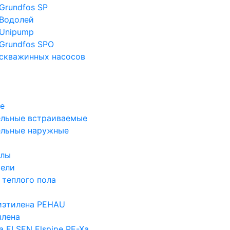
Grundfos SP
Водолей
Unipump
Grundfos SPO
скважинных насосов
е
льные встраиваемые
ельные наружные
злы
тели
 теплого пола
иэтилена PEHAU
илена
а ELSEN Elspipe PE-Xa