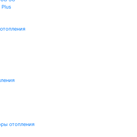
 Plus
отопления
пления
оры отопления