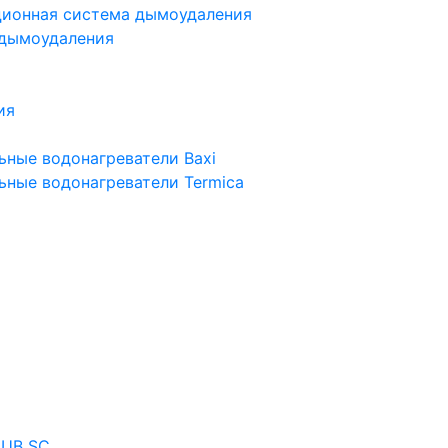
ционная система дымоудаления
 дымоудаления
ия
ьные водонагреватели Baxi
ьные водонагреватели Termica
 UB SC