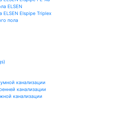
ола ELSEN
 ELSEN Elspipe Triplex
го пола
gs)
шумной канализации
тренней канализации
ужной канализации