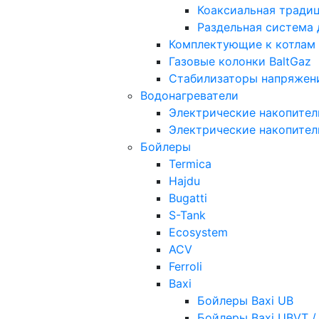
Коаксиальная тради
Раздельная система
Комплектующие к котлам
Газовые колонки BaltGaz
Стабилизаторы напряжен
Водонагреватели
Электрические накопител
Электрические накопител
Бойлеры
Termica
Hajdu
Bugatti
S-Tank
Ecosystem
ACV
Ferroli
Baxi
Бойлеры Baxi UB
Бойлеры Baxi UBVT /