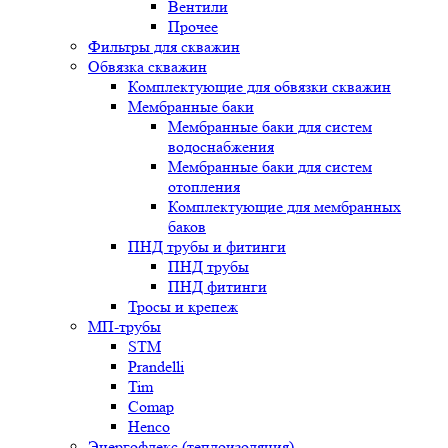
Вентили
Прочее
Фильтры для скважин
Обвязка скважин
Комплектующие для обвязки скважин
Мембранные баки
Мембранные баки для систем
водоснабжения
Мембранные баки для систем
отопления
Комплектующие для мембранных
баков
ПНД трубы и фитинги
ПНД трубы
ПНД фитинги
Тросы и крепеж
МП-трубы
STM
Prandelli
Tim
Comap
Henco
Энергофлекс (теплоизоляция)