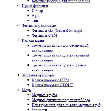
Комплектующие для теплого пола
Пресс-фитинги
Comap
Ape
Tim
Фитинги резьбовые
Фитинги GF (General Fittings)
Фитинги CTM
Канализация
Трубы и фитинги для бесшумной
канализации
Трубы и фитинги для внутренней
канализации
Трубы и фитинги для наружной
канализации
Запорная арматура
Краны шаровые СТМ
Краны шаровые STOUT
Медь
Медные трубы
Медные фитинги под пайку Viega
Инструменты для монтажа медных труб
Запчасти