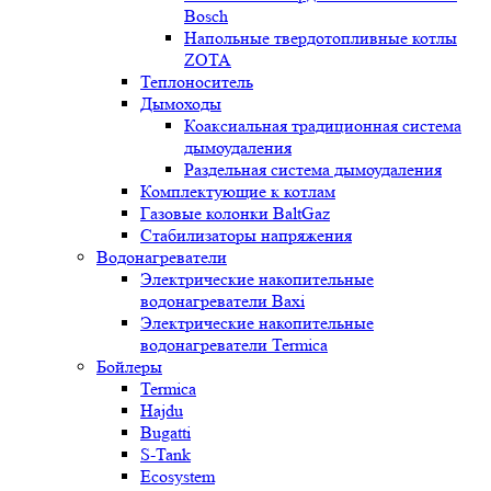
Bosch
Напольные твердотопливные котлы
ZOTA
Теплоноситель
Дымоходы
Коаксиальная традиционная система
дымоудаления
Раздельная система дымоудаления
Комплектующие к котлам
Газовые колонки BaltGaz
Стабилизаторы напряжения
Водонагреватели
Электрические накопительные
водонагреватели Baxi
Электрические накопительные
водонагреватели Termica
Бойлеры
Termica
Hajdu
Bugatti
S-Tank
Ecosystem