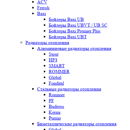
ACV
Ferroli
Baxi
Бойлеры Baxi UB
Бойлеры Baxi UBVT / UB SC
Бойлеры Baxi Premier Plus
Бойлеры Baxi UBT
Радиаторы отопления
Алюминиевые радиаторы отопления
Stout
НРЗ
SMART
ROMMER
Global
Fondital
Стальные радиаторы отопления
Rommer
PF
Buderus
Kermi
Purmo
Биметаллические радиаторы отопления
Global