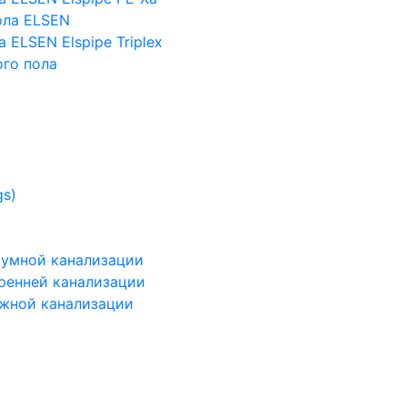
ола ELSEN
 ELSEN Elspipe Triplex
го пола
gs)
шумной канализации
тренней канализации
ужной канализации