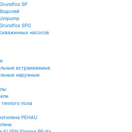
Grundfos SP
Водолей
Unipump
Grundfos SPO
скважинных насосов
е
льные встраиваемые
ельные наружные
злы
тели
 теплого пола
иэтилена PEHAU
илена
а ELSEN Elspipe PE-Xa