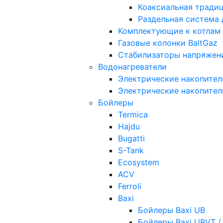
Коаксиальная тради
Раздельная система
Комплектующие к котлам
Газовые колонки BaltGaz
Стабилизаторы напряжен
Водонагреватели
Электрические накопител
Электрические накопител
Бойлеры
Termica
Hajdu
Bugatti
S-Tank
Ecosystem
ACV
Ferroli
Baxi
Бойлеры Baxi UB
Бойлеры Baxi UBVT /