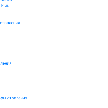
 Plus
отопления
пления
оры отопления