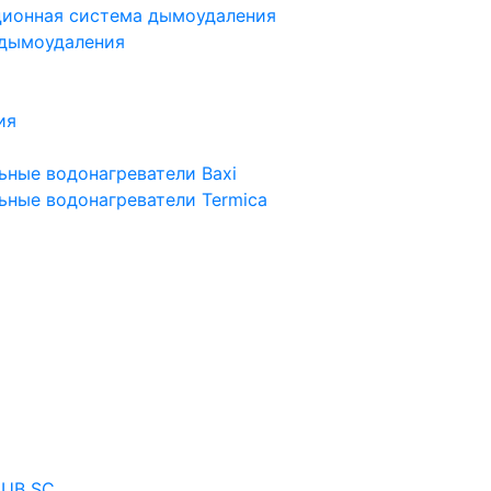
ционная система дымоудаления
 дымоудаления
ия
ьные водонагреватели Baxi
ьные водонагреватели Termica
 UB SC