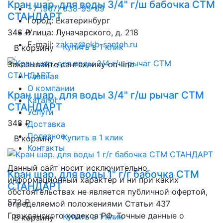
Кран шар. для воды 3/4" г/ш бабочка CTM
+7 (967) 638-95-09
СТАНДАРТ
Город: Екатеринбург
346 ₽
Улица: Луначарского, д. 218
E-mail:
zakaz@ekb-santeh.ru
Купить в 1 клик
В корзину
Заказывайте сантехнику on-line
Главная
О компании
Кран шар. для воды 3/4" г/ш рычаг CTM
Каталог
СТАНДАРТ
Услуги
348 ₽
Доставка
Полезное
Купить в 1 клик
В корзину
Контакты
Данный сайт носит исключительно
Кран шар. для воды 1" г/г бабочка CTM
информационный характер и ни при каких
СТАНДАРТ
обстоятельствах не является публичной офертой,
572 ₽
определяемой положениями Статьи 437
Гражданского кодекса РФ. Точные данные о
Купить в 1 клик
В корзину