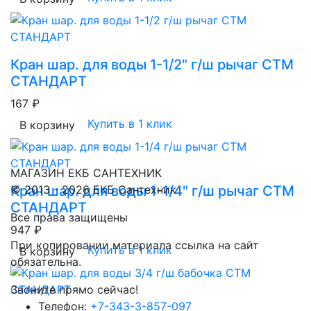
Кран шар. для воды 1-1/2" г/ш рычаг CTM
СТАНДАРТ
167 ₽
Купить в 1 клик
В корзину
МАГАЗИН ЕКБ САНТЕХНИК
Кран шар. для воды 1-1/4" г/ш рычаг CTM
© 2013 - 2026 ЕКБ Сантехник
СТАНДАРТ
Все права защищены
947 ₽
При копировании материала ссылка на сайт
Купить в 1 клик
В корзину
обязательна.
Звоните прямо сейчас!
Телефон:
+7-343-3-857-097