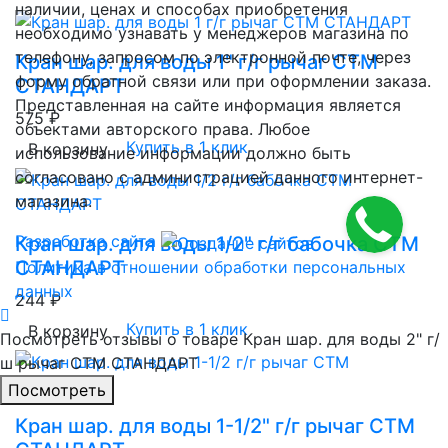
наличии, ценах и способах приобретения
необходимо узнавать у менеджеров магазина по
телефону, запросом по электронной почте, через
Кран шар. для воды 1" г/г рычаг CTM
форму обратной связи или при оформлении заказа.
СТАНДАРТ
Представленная на сайте информация является
575 ₽
объектами авторского права. Любое
Купить в 1 клик
В корзину
использование информации должно быть
согласовано с администрацией данного интернет-
магазина.
Разработка сайта
Кран шар. для воды 1/2" г/г бабочка CTM
СТАНДАРТ
Политика в отношении обработки персональных
данных
244 ₽
Купить в 1 клик
В корзину
Посмотреть отзывы о товаре
Кран шар. для воды 2" г/
ш рычаг CTM СТАНДАРТ
Пocмотpеть
Кран шар. для воды 1-1/2" г/г рычаг CTM